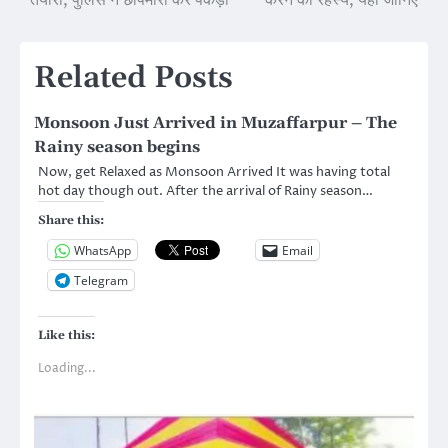
तैयारी, पुलिस ने छापेमारी कर पकड़ा
करने का रहस्य, यहां जानिए
Related Posts
Monsoon Just Arrived in Muzaffarpur – The
Rainy season begins
Now, get Relaxed as Monsoon Arrived It was having total
hot day though out. After the arrival of Rainy season…
Share this:
WhatsApp
Email
Telegram
Like this:
Loading...