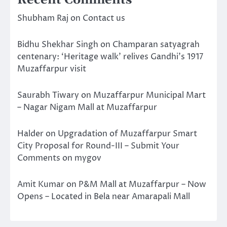
Recent Comments
Shubham Raj
on
Contact us
Bidhu Shekhar Singh
on
Champaran satyagrah
centenary: ‘Heritage walk’ relives Gandhi’s 1917
Muzaffarpur visit
Saurabh Tiwary
on
Muzaffarpur Municipal Mart
– Nagar Nigam Mall at Muzaffarpur
Halder
on
Upgradation of Muzaffarpur Smart
City Proposal for Round-III – Submit Your
Comments on mygov
Amit Kumar
on
P&M Mall at Muzaffarpur – Now
Opens – Located in Bela near Amarapali Mall