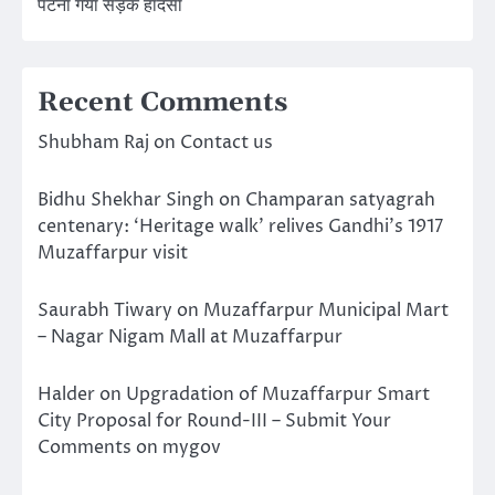
पटना गया सड़क हादसा
Recent Comments
Shubham Raj
on
Contact us
Bidhu Shekhar Singh
on
Champaran satyagrah
centenary: ‘Heritage walk’ relives Gandhi’s 1917
Muzaffarpur visit
Saurabh Tiwary
on
Muzaffarpur Municipal Mart
– Nagar Nigam Mall at Muzaffarpur
Halder
on
Upgradation of Muzaffarpur Smart
City Proposal for Round-III – Submit Your
Comments on mygov