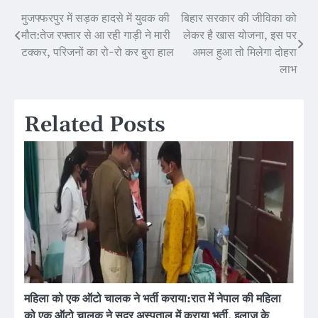
मुजफ्फरपुर में सड़क हादसे में युवक की
बिहार सरकार की जीविका को
Post
मौत:तेज रफ्तार से आ रही गाड़ी ने मारी
लेकर है खास योजना, इस पर
navigation
टक्कर, परिजनों का रो-रो कर बुरा हाल
अमल हुआ तो मिलेगा दोहरा
लाभ
Related Posts
महिला को एक ऑटो चालक ने भर्ती कराया:रात में नेपाल की महिला
को एक ऑटो चालक ने सदर अस्पताल में कराया भर्ती, इलाज के