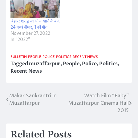
बिहार: श्राद्ध का भोज खाने के बाद
24 बच्चे बीमार, 1 की मौत
November 27, 2022
In "2022"
BULLETIN
PEOPLE
POLICE
POLITICS
RECENT NEWS
Tagged
muzaffarpur
,
People
,
Police
,
Politics
,
Recent News
Makar Sankrantri in
Watch Film “Baby”
Post
Muzaffarpur
Muzaffarpur Cinema Hall
navigation
2015
Related Posts