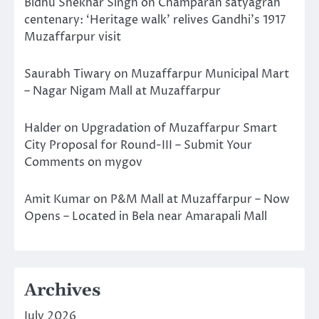
Bidhu Shekhar Singh
on
Champaran satyagrah
centenary: ‘Heritage walk’ relives Gandhi’s 1917
Muzaffarpur visit
Saurabh Tiwary
on
Muzaffarpur Municipal Mart
– Nagar Nigam Mall at Muzaffarpur
Halder
on
Upgradation of Muzaffarpur Smart
City Proposal for Round-III – Submit Your
Comments on mygov
Amit Kumar
on
P&M Mall at Muzaffarpur – Now
Opens – Located in Bela near Amarapali Mall
Archives
July 2026