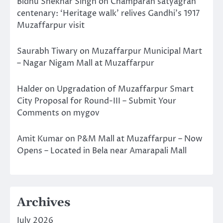
Bidhu Shekhar Singh
on
Champaran satyagrah
centenary: ‘Heritage walk’ relives Gandhi’s 1917
Muzaffarpur visit
Saurabh Tiwary
on
Muzaffarpur Municipal Mart
– Nagar Nigam Mall at Muzaffarpur
Halder
on
Upgradation of Muzaffarpur Smart
City Proposal for Round-III – Submit Your
Comments on mygov
Amit Kumar
on
P&M Mall at Muzaffarpur – Now
Opens – Located in Bela near Amarapali Mall
Archives
July 2026