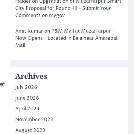
Halder
on
Upgradation of Muzaffarpur Smart
६
City Proposal for Round-III – Submit Your
Comments on mygov
Amit Kumar
on
P&M Mall at Muzaffarpur –
Now Opens – Located in Bela near Amarapali
Mall
Archives
 को
July 2026
June 2026
April 2024
November 2023
August 2023