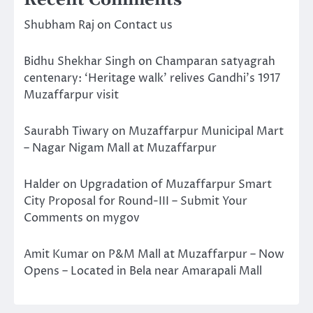
Recent Comments
Shubham Raj
on
Contact us
Bidhu Shekhar Singh
on
Champaran satyagrah
centenary: ‘Heritage walk’ relives Gandhi’s 1917
Muzaffarpur visit
Saurabh Tiwary
on
Muzaffarpur Municipal Mart
– Nagar Nigam Mall at Muzaffarpur
Halder
on
Upgradation of Muzaffarpur Smart
City Proposal for Round-III – Submit Your
Comments on mygov
Amit Kumar
on
P&M Mall at Muzaffarpur – Now
Opens – Located in Bela near Amarapali Mall