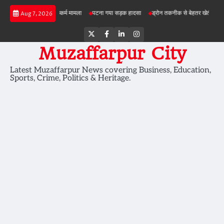
Skip
शेरघाटी छात्रा दुष्कर्म मामला
पटना गया सड़क हादसा
ड्रोन तकनीक से बेहतर खेती
बड़ी परियोज
Aug 7, 2026
to
content
Twitter
Facebook
LinkedIn
Instagram
Muzaffarpur City
Latest Muzaffarpur News covering Business, Education,
Sports, Crime, Politics & Heritage.