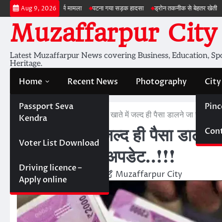
Skip
ा दुष्कर्म मामला
पटना गया सड़क हादसा
ड्रोन तकनीक से बेहतर खेती
बड़ी परियोजनाओं म
Aug 9, 2026
to
Muzaffarpur City
content
Latest Muzaffarpur News covering Business, Education, Spor
Heritage.
Home
Recent News
Photography
City
Passport Seva
Pinc
Home
Bulletin
आपके खाते में जल्द ही पैसा डालने जा रही है
Kendra
Cont
आपके खाते में जल्द ही पैसा डालन
Voter List Download
अकाउंट रखिए अपडेट..!!!
Driving licence –
November 6, 2020
Muzaffarpur City
Apply online