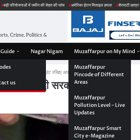
ें जमीन की सेहत की जांच
अमेरिका ईरान मिसाइल हमला
शेरघाटी छात्रा दुष्कर्म मामला
पट
ts, Crime, Politics &
 Guide
Nagar Nigam
Muzaffarpur on My Mind
odes
Muzaffarpur
 मोदी सरकार, अपना PF अकाउंट रखिए अपडेट..!!!
Pincode of Different
Areas
act us
े जा रही है मोदी सरकार, अपना PF
Muzaffarpur
Pollution Level – Live
Updates
Muzaffarpur Smart
City e-Magazine