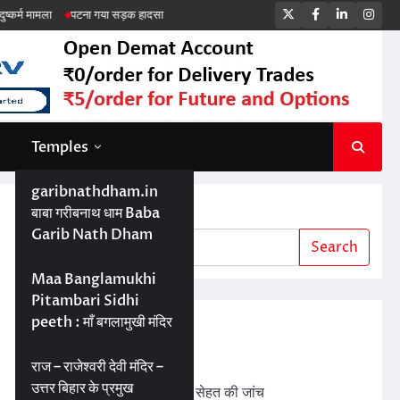
Twitter
Facebook
LinkedIn
Ins
ना गया सड़क हादसा
Temples
garibnathdham.in
Search
बाबा गरीबनाथ धाम Baba
Garib Nath Dham
Search
Maa Banglamukhi
Pitambari Sidhi
peeth : माँ बगलामुखी मंदिर
Recent Posts
ड्रोन तकनीक से बेहतर खेती
राज – राजेश्वरी देवी मंदिर –
उत्तर बिहार के प्रमुख
बड़ी परियोजनाओं में जमीन की सेहत की जांच