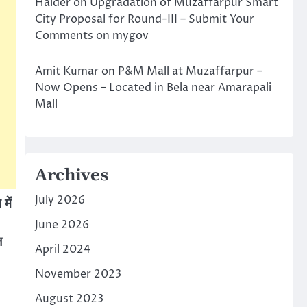
Halder
on
Upgradation of Muzaffarpur Smart
City Proposal for Round-III – Submit Your
Comments on mygov
Amit Kumar
on
P&M Mall at Muzaffarpur –
Now Opens – Located in Bela near Amarapali
Mall
Archives
July 2026
में
June 2026
ज
April 2024
November 2023
August 2023