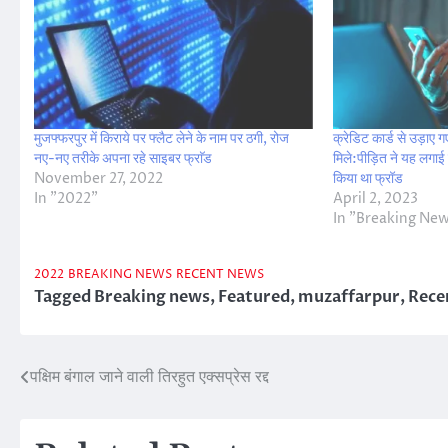
मुजफ्फरपुर में किराये पर फ्लैट लेने के नाम पर ठगी, रोज
क्रेडिट कार्ड से उड़ाए
नए-नए तरीके अपना रहे साइबर फ्राॅड
मिले:पीड़ित ने यह लगाई 
November 27, 2022
किया था फ्रॉड
In "2022"
April 2, 2023
In "Breaking Ne
2022
BREAKING NEWS
RECENT NEWS
Tagged
Breaking news
,
Featured
,
muzaffarpur
,
Rece
पक्षिम बंगाल जाने वाली तिरहुत एक्सप्रेस रद्द
Post
navigation