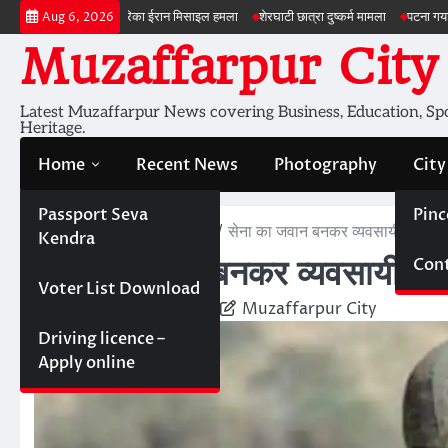
Skip
ेरिका ईरान मिसाइल हमला
शेरघाटी छात्रा दुष्कर्म मामला
पटना गया सड़क हादसा
ड्रोन 
Aug 6, 2026
to
Muzaffarpur City
content
Latest Muzaffarpur News covering Business, Education, Spor
Heritage.
Home
Recent News
Photography
City
Passport Seva
Pinc
Home
Recent News
सेना का जवान बनकर व्यवसायी के 45 
Kendra
Cont
सेना का जवान बनकर व्यवसायी के
Voter List Download
November 26, 2022
Muzaffarpur City
Driving licence –
Apply online