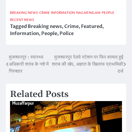
BREAKING NEWS
CRIME
INFORMATION
NAGAR NIGAM
PEOPLE
RECENT NEWS
Tagged
Breaking news
,
Crime
,
Featured
,
Information
,
People
,
Police
मुजफ्फरपुर : स्वास्थ्य
मुजफ्फरपुर रेलवे स्टेशन पर फिर बरमाद हुई
Post
अधिकारी शराब के नशे में
शराब की खेप, अज्ञात के खिलाफ प्राथमिकी
navigation
गिरफ्तार
दर्ज
Related Posts