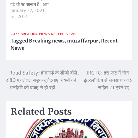
पड़े तो यह आसान है। आप
आसानी से अपने आधार में बदलाव
January 22, 2021
कर सकते हैं, वो भी ऑनलाइन।
In "2021"
आप अपना पता, मोबाइल नंबर,
ईमेल आईडी,…
2022
BREAKING NEWS
RECENT NEWS
Tagged
Breaking news
,
muzaffarpur
,
Recent
News
Road Safety: होमगार्ड के डीजी बोले,
IRCTC: इस रूट में नॉन
Post
80 प्रतिशत सड़क दुर्घटनाएं नियमों की
इंटरलॉकिंग से जनसाधारण
navigation
अनदेखी की वजह से हो रहीं
सहित 21 ट्रेनें रद्द
Related Posts