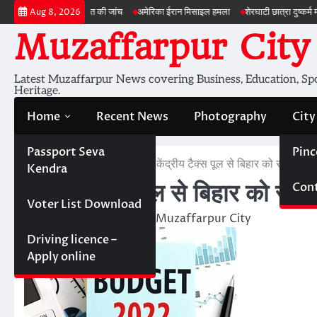
Skip
ं जमीन की सेहत की जांच
अमेरिका ईरान मिसाइल हमला
शेरघाटी छात्रा दुष्कर्म मामला
पटन
Aug 8, 2026
to
Muzaffarpur City
content
Latest Muzaffarpur News covering Business, Education, Spor
Heritage.
Home
Recent News
Photography
City
Passport Seva
Pinc
Home
Information
केंद्रीय टैक्स पूल से बिहार को सात हजार
Kendra
Cont
केंद्रीय टैक्स पूल से बिहार को सात
Voter List Download
February 2, 2022
Muzaffarpur City
Driving licence –
Apply online