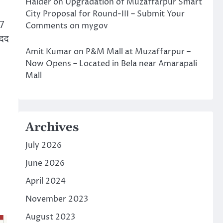
Halder
on
Upgradation of Muzaffarpur Smart
City Proposal for Round-III – Submit Your
 7
Comments on mygov
मदद
Amit Kumar
on
P&M Mall at Muzaffarpur –
Now Opens – Located in Bela near Amarapali
Mall
Archives
July 2026
June 2026
April 2024
November 2023
August 2023