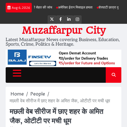
Skip
जनाओं में जमीन की सेहत की जांच
अमेरिका ईरान मिसाइल हमला
शेरघाटी छात्रा दुष्कर्म मामला
पट
Aug 6, 2026
to
content
Twitter
Facebook
LinkedIn
Instagram
Muzaffarpur City
Latest Muzaffarpur News covering Business, Education,
Sports, Crime, Politics & Heritage.
Home
People
मछली वेब सीरीज में छाए शहर के अमित जैक, ओटीटी पर मची धूम
मछली वेब सीरीज में छाए शहर के अमित
जैक, ओटीटी पर मची धूम