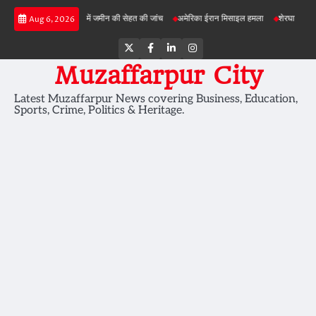
Skip
बड़ी परियोजनाओं में जमीन की सेहत की जांच
अमेरिका ईरान मिसाइल हमला
शेरघाटी छात्रा दुष्कर्म म
Aug 6, 2026
to
content
Twitter
Facebook
LinkedIn
Instagram
Muzaffarpur City
Latest Muzaffarpur News covering Business, Education,
Sports, Crime, Politics & Heritage.