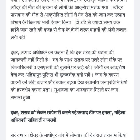
गया। एसकेएमसीएच ले जाने पर डाॅक्टर ने उसे मृत घाेषित कर दिया।
उपेंद्र की माैत की सूचना से लाेगाें का आक्राेश भड़क गया। उपेंद्र
पासवान की माैत से आक्राेशित लाेगाें ने मेन राेड काे जाम कर उत्पाद
विभाग के खिलाफ भारी हंगामा किया। दाे घंटे से ज्यादा समय तक
हाईवे जाम रहने की वजह से राेड के दाेनाें तरफ वाहनाें की लंबी कतार
लगी रही।
इधर, उत्पाद अधीक्षक का कहना है कि इस तरह की घटना की
जानकारी नहीं मिली है। शव के साथ सड़क पर उतरे लाेग मौके पर
जिलाधिकारी व एसएसपी को बुलाने पर अड़े रहे। लाेगाें का आक्राेश
देख कर अहियापुर पुलिस भी मूकदर्शक बनी रही। जाम के कारण
वाहनाें की लंबी कतार और बवाल बढ़ता देख स्थानीय जनप्रतिनिधियों
काे हस्तक्षेप करना पड़ा। मुआवजा का आश्वासन मिलने पर जाम
समाप्त हुआ।
इधर, शराब को लेकर छापेमारी करने गई उत्पाद टीम पर हमला, महिला
अधिकारी सहित तीन जख्मी
सदर थाना क्षेत्र के माधोपुर गांव में सोमवार की देर रात शराब माफिया