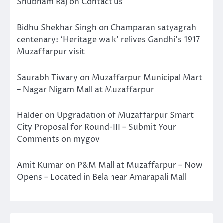
Shubham Raj
on
Contact us
Bidhu Shekhar Singh
on
Champaran satyagrah
centenary: ‘Heritage walk’ relives Gandhi’s 1917
Muzaffarpur visit
Saurabh Tiwary
on
Muzaffarpur Municipal Mart
– Nagar Nigam Mall at Muzaffarpur
Halder
on
Upgradation of Muzaffarpur Smart
City Proposal for Round-III – Submit Your
Comments on mygov
Amit Kumar
on
P&M Mall at Muzaffarpur – Now
Opens – Located in Bela near Amarapali Mall