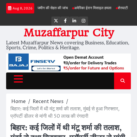
Skip
़ी परियोजनाओं में जमीन की सेहत की जांच
अमेरिका ईरान मिसाइल हमला
शेरघाटी छात्रा दुष्कर्म माम
Aug 8, 2026
to
content
Twitter
Facebook
LinkedIn
Instagram
Muzaffarpur City
Latest Muzaffarpur News covering Business, Education,
Sports, Crime, Politics & Heritage.
Home
Recent News
बिहार: कई जिलों में थी मंटू शर्मा की तलाश, मुंबई से हुआ गिरफ्तार,
प्रॉपर्टी डीलर से मांगी थी 50 लाख की रंगदारी
बिहार: कई जिलों में थी मंटू शर्मा की तलाश,