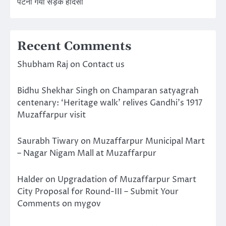
पटना गया सड़क हादसा
Recent Comments
Shubham Raj
on
Contact us
Bidhu Shekhar Singh
on
Champaran satyagrah
centenary: ‘Heritage walk’ relives Gandhi’s 1917
Muzaffarpur visit
Saurabh Tiwary
on
Muzaffarpur Municipal Mart
– Nagar Nigam Mall at Muzaffarpur
Halder
on
Upgradation of Muzaffarpur Smart
City Proposal for Round-III – Submit Your
Comments on mygov