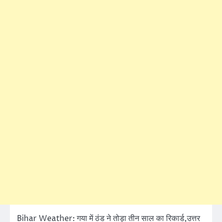
Bihar Weather: गया में ठंड ने तोड़ा तीन साल का रिकार्ड,उत्तर