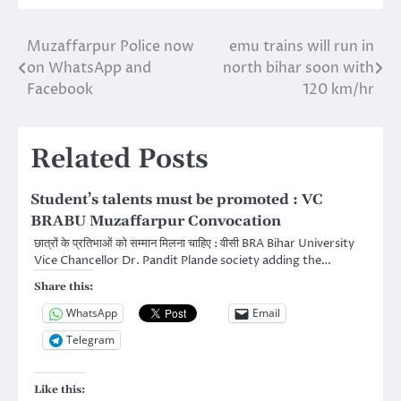
Muzaffarpur Police now
emu trains will run in
Post
on WhatsApp and
north bihar soon with
navigation
Facebook
120 km/hr
Related Posts
Student’s talents must be promoted : VC
BRABU Muzaffarpur Convocation
छात्रों के प्रतिभाओं को सम्मान मिलना चाहिए : वीसी BRA Bihar University
Vice Chancellor Dr. Pandit Plande society adding the…
Share this:
WhatsApp
Email
Telegram
Like this: