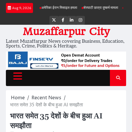
Skip
की सेहत की जांच
अमेरिका ईरान मिसाइल हमला
शेरघाटी छात्रा दुष्कर्म मामला
पटना गया सड़क ह
Aug 9, 2026
to
content
Twitter
Facebook
LinkedIn
Instagram
Muzaffarpur City
Latest Muzaffarpur News covering Business, Education,
Sports, Crime, Politics & Heritage.
Home
Recent News
भारत समेत 35 देशों के बीच हुआ AI समझौता
भारत समेत 35 देशों के बीच हुआ AI
समझौता