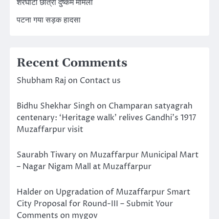
शेरघाटी छात्रा दुष्कर्म मामला
पटना गया सड़क हादसा
Recent Comments
Shubham Raj
on
Contact us
Bidhu Shekhar Singh
on
Champaran satyagrah
centenary: ‘Heritage walk’ relives Gandhi’s 1917
Muzaffarpur visit
Saurabh Tiwary
on
Muzaffarpur Municipal Mart
– Nagar Nigam Mall at Muzaffarpur
Halder
on
Upgradation of Muzaffarpur Smart
City Proposal for Round-III – Submit Your
Comments on mygov