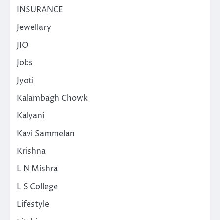
INSURANCE
Jewellary
JIO
Jobs
Jyoti
Kalambagh Chowk
Kalyani
Kavi Sammelan
Krishna
L N Mishra
L S College
Lifestyle