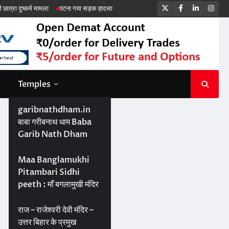
Twitter
Facebook
LinkedIn
Ins
पटना गया सड़क हादसा
Temples
garibnathdham.in
बाबा गरीबनाथ धाम Baba
Garib Nath Dham
Maa Banglamukhi
Pitambari Sidhi
peeth : माँ बगलामुखी मंदिर
राज – राजेश्वरी देवी मंदिर –
उत्तर बिहार के प्रमुख