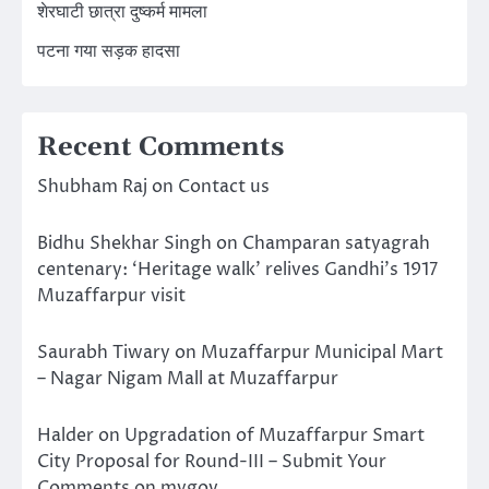
शेरघाटी छात्रा दुष्कर्म मामला
पटना गया सड़क हादसा
Recent Comments
Shubham Raj
on
Contact us
Bidhu Shekhar Singh
on
Champaran satyagrah
centenary: ‘Heritage walk’ relives Gandhi’s 1917
Muzaffarpur visit
Saurabh Tiwary
on
Muzaffarpur Municipal Mart
– Nagar Nigam Mall at Muzaffarpur
Halder
on
Upgradation of Muzaffarpur Smart
City Proposal for Round-III – Submit Your
Comments on mygov