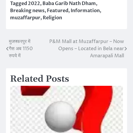
Tagged
2022
,
Baba Garib Nath Dham
,
Breaking news
,
Featured
,
Information
,
muzaffarpur
,
Religion
मुजफ्फरपुर में
P&M Mall at Muzaffarpur – Now
Post
गैस अब 1150
Opens – Located in Bela near
navigation
रुपये में
Amarapali Mall
Related Posts