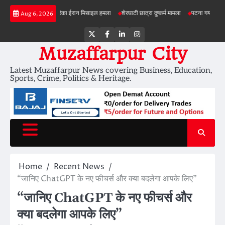
Skip
ी जांच
अमेरिका ईरान मिसाइल हमला
शेरघाटी छात्रा दुष्कर्म मामला
पटना गया सड़क हादसा
Aug 6, 2026
to
content
Twitter
Facebook
LinkedIn
Instagram
Muzaffarpur City
Latest Muzaffarpur News covering Business, Education,
Sports, Crime, Politics & Heritage.
Home
Recent News
“जानिए ChatGPT के नए फीचर्स और क्या बदलेगा आपके लिए”
“जानिए ChatGPT के नए फीचर्स और
क्या बदलेगा आपके लिए”